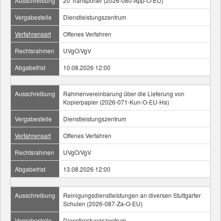
Ausschreibung
20 Transporter (2026-080-App-O-EU)
Vergabestelle
Dienstleistungszentrum
Verfahrensart
Offenes Verfahren
Rechtsrahmen
UVgO/VgV
Abgabefrist
10.08.2026 12:00
Ausschreibung
Rahmenvereinbarung über die Lieferung von
Kopierpapier (2026-071-Kun-O-EU-Ha)
Vergabestelle
Dienstleistungszentrum
Verfahrensart
Offenes Verfahren
Rechtsrahmen
UVgO/VgV
Abgabefrist
13.08.2026 12:00
Ausschreibung
Reinigungsdienstleistungen an diversen Stuttgarter
Schulen (2026-087-Za-O-EU)
Vergabestelle
Dienstleistungszentrum