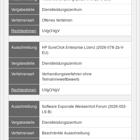
Vergabestelle
Dienstleistungszentrum
Verfahrensart
Offenes Verfahren
Rechtsrahmen
UVgO/VgV
Ausschreibung
HP SureClick Enterprise Lizenz (2026-078-Za-V-
EU)
Vergabestelle
Dienstleistungszentrum
Verfahrensart
Verhandlungsverfahren ohne
Teilnahmewettbewerb
Rechtsrahmen
UVgO/VgV
Ausschreibung
Software Exponate Weissenhof.Forum (2026-052-
LS-B)
Vergabestelle
Dienstleistungszentrum
Verfahrensart
Beschränkte Ausschreibung