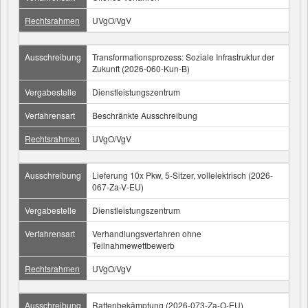
Rechtsrahmen
UVgO/VgV
Ausschreibung
Transformationsprozess: Soziale Infrastruktur der
Zukunft (2026-060-Kun-B)
Vergabestelle
Dienstleistungszentrum
Verfahrensart
Beschränkte Ausschreibung
Rechtsrahmen
UVgO/VgV
Ausschreibung
Lieferung 10x Pkw, 5-Sitzer, vollelektrisch (2026-
067-Za-V-EU)
Vergabestelle
Dienstleistungszentrum
Verfahrensart
Verhandlungsverfahren ohne
Teilnahmewettbewerb
Rechtsrahmen
UVgO/VgV
Ausschreibung
Rattenbekämpfung (2026-073-Za-O-EU)