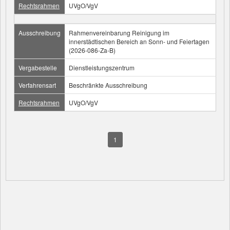
Rechtsrahmen
UVgO/VgV
Ausschreibung
Rahmenvereinbarung Reinigung im
innerstädtischen Bereich an Sonn- und Feiertagen
(2026-086-Za-B)
Vergabestelle
Dienstleistungszentrum
Verfahrensart
Beschränkte Ausschreibung
Rechtsrahmen
UVgO/VgV
1