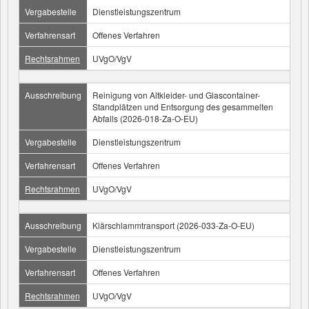
Vergabestelle
Dienstleistungszentrum
Verfahrensart
Offenes Verfahren
Rechtsrahmen
UVgO/VgV
Ausschreibung
Reinigung von Altkleider- und Glascontainer-
Standplätzen und Entsorgung des gesammelten
Abfalls (2026-018-Za-O-EU)
Vergabestelle
Dienstleistungszentrum
Verfahrensart
Offenes Verfahren
Rechtsrahmen
UVgO/VgV
Ausschreibung
Klärschlammtransport (2026-033-Za-O-EU)
Vergabestelle
Dienstleistungszentrum
Verfahrensart
Offenes Verfahren
Rechtsrahmen
UVgO/VgV