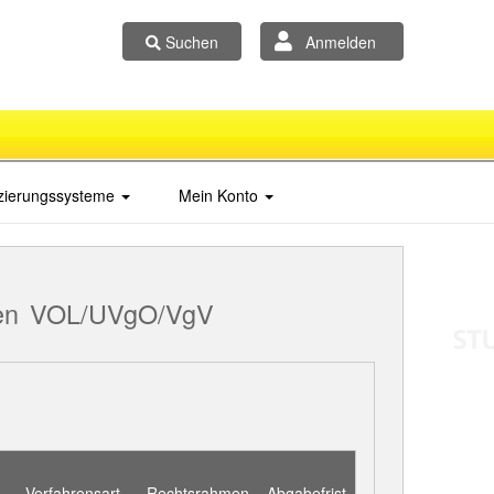
Suchen
Anmelden
izierungssysteme
Mein Konto
en
VOL/UVgO/VgV
Verfahrensart
Rechtsrahmen
Abgabefrist