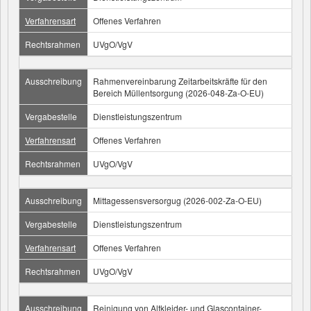
Verfahrensart
Offenes Verfahren
Rechtsrahmen
UVgO/VgV
Ausschreibung
Rahmenvereinbarung Zeitarbeitskräfte für den
Bereich Müllentsorgung (2026-048-Za-O-EU)
Vergabestelle
Dienstleistungszentrum
Verfahrensart
Offenes Verfahren
Rechtsrahmen
UVgO/VgV
Ausschreibung
Mittagessensversorgug (2026-002-Za-O-EU)
Vergabestelle
Dienstleistungszentrum
Verfahrensart
Offenes Verfahren
Rechtsrahmen
UVgO/VgV
Ausschreibung
Reinigung von Altkleider- und Glascontainer-