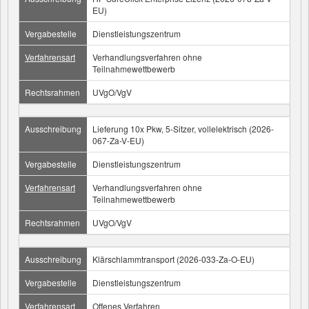
EU)
Vergabestelle
Dienstleistungszentrum
Verfahrensart
Verhandlungsverfahren ohne
Teilnahmewettbewerb
Rechtsrahmen
UVgO/VgV
Ausschreibung
Lieferung 10x Pkw, 5-Sitzer, vollelektrisch (2026-
067-Za-V-EU)
Vergabestelle
Dienstleistungszentrum
Verfahrensart
Verhandlungsverfahren ohne
Teilnahmewettbewerb
Rechtsrahmen
UVgO/VgV
Ausschreibung
Klärschlammtransport (2026-033-Za-O-EU)
Vergabestelle
Dienstleistungszentrum
Verfahrensart
Offenes Verfahren