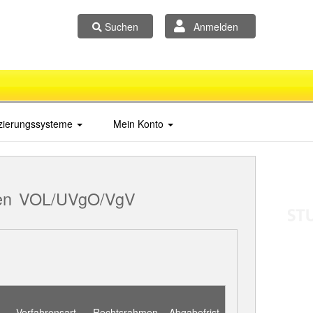
Suchen
Anmelden
izierungssysteme
Mein Konto
en
VOL/UVgO/VgV
Verfahrensart
Rechtsrahmen
Abgabefrist