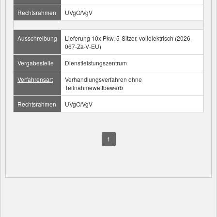
Rechtsrahmen
UVgO/VgV
Ausschreibung
Lieferung 10x Pkw, 5-Sitzer, vollelektrisch (2026-
067-Za-V-EU)
Vergabestelle
Dienstleistungszentrum
Verfahrensart
Verhandlungsverfahren ohne
Teilnahmewettbewerb
Rechtsrahmen
UVgO/VgV
1