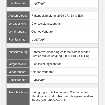
Rechtsrahmen
UVgO/VgV
Ausschreibung
Rattenbekämpfung (2026-073-Za-O-EU)
Vergabestelle
Dienstleistungszentrum
Verfahrensart
Offenes Verfahren
Rechtsrahmen
UVgO/VgV
Ausschreibung
Rahmenvereinbarung Zeitarbeitskräfte für den
Bereich Müllentsorgung (2026-048-Za-O-EU)
Vergabestelle
Dienstleistungszentrum
Verfahrensart
Offenes Verfahren
Rechtsrahmen
UVgO/VgV
Ausschreibung
Reinigung von Altkleider- und Glascontainer-
Standplätzen und Entsorgung des gesammelten
Abfalls (2026-018-Za-O-EU)