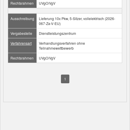
Rechtsrahmen
UVgO/VgV
Ausschreibung
Lieferung 10x Pkw, 5-Sitzer, vollelektrisch (2026-
067-Za-V-EU)
Vergabestelle
Dienstleistungszentrum
Verfahrensart
Verhandlungsverfahren ohne
Teilnahmewettbewerb
Rechtsrahmen
UVgO/VgV
1