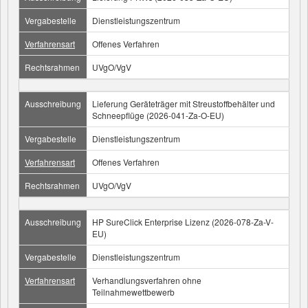
Vergabestelle
Dienstleistungszentrum
Verfahrensart
Offenes Verfahren
Rechtsrahmen
UVgO/VgV
Ausschreibung
Lieferung Geräteträger mit Streustoffbehälter und
Schneepflüge (2026-041-Za-O-EU)
Vergabestelle
Dienstleistungszentrum
Verfahrensart
Offenes Verfahren
Rechtsrahmen
UVgO/VgV
Ausschreibung
HP SureClick Enterprise Lizenz (2026-078-Za-V-
EU)
Vergabestelle
Dienstleistungszentrum
Verfahrensart
Verhandlungsverfahren ohne
Teilnahmewettbewerb