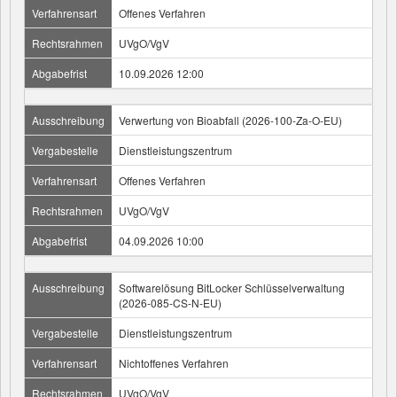
Verfahrensart
Offenes Verfahren
Rechtsrahmen
UVgO/VgV
Abgabefrist
10.09.2026 12:00
Ausschreibung
Verwertung von Bioabfall (2026-100-Za-O-EU)
Vergabestelle
Dienstleistungszentrum
Verfahrensart
Offenes Verfahren
Rechtsrahmen
UVgO/VgV
Abgabefrist
04.09.2026 10:00
Ausschreibung
Softwarelösung BitLocker Schlüsselverwaltung
(2026-085-CS-N-EU)
Vergabestelle
Dienstleistungszentrum
Verfahrensart
Nichtoffenes Verfahren
Rechtsrahmen
UVgO/VgV