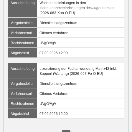
Ausschreibung
Wachdienstleistungen in den
Inobhutnahmeeinrichtungen des Jugendamtes
(2026-083-Kun-O-EU)
Vergabestelle
Dienstleistungszentrum
Verfahrensart
Offenes Verfahren
Rechtsrahmen
UVgO/VgV
Abgabefrist
07.09.2026 12:00
Ausschreibung
Lizenzierung der Fachanwendung Matrix42 inkl.
Support (Wartung) (2026-097-Fe-O-EU)
Vergabestelle
Dienstleistungszentrum
Verfahrensart
Offenes Verfahren
Rechtsrahmen
UVgO/VgV
Abgabefrist
07.09.2026 12:00