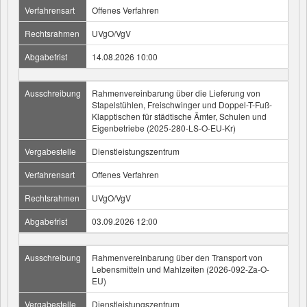
Verfahrensart
Offenes Verfahren
Rechtsrahmen
UVgO/VgV
Abgabefrist
14.08.2026 10:00
Ausschreibung
Rahmenvereinbarung über die Lieferung von
Stapelstühlen, Freischwinger und Doppel-T-Fuß-
Klapptischen für städtische Ämter, Schulen und
Eigenbetriebe (2025-280-LS-O-EU-Kr)
Vergabestelle
Dienstleistungszentrum
Verfahrensart
Offenes Verfahren
Rechtsrahmen
UVgO/VgV
Abgabefrist
03.09.2026 12:00
Ausschreibung
Rahmenvereinbarung über den Transport von
Lebensmitteln und Mahlzeiten (2026-092-Za-O-
EU)
Vergabestelle
Dienstleistungszentrum