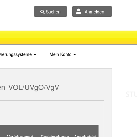
Suchen
Anmelden
izierungssysteme
Mein Konto
en
VOL/UVgO/VgV
Verfahrensart
Rechtsrahmen
Abgabefrist