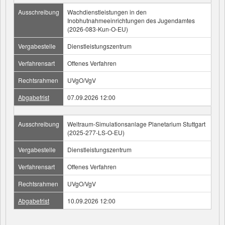
Ausschreibung
Wachdienstleistungen in den
Inobhutnahmeeinrichtungen des Jugendamtes
(2026-083-Kun-O-EU)
Vergabestelle
Dienstleistungszentrum
Verfahrensart
Offenes Verfahren
Rechtsrahmen
UVgO/VgV
Abgabefrist
07.09.2026 12:00
Ausschreibung
Weltraum-Simulationsanlage Planetarium Stuttgart
(2025-277-LS-O-EU)
Vergabestelle
Dienstleistungszentrum
Verfahrensart
Offenes Verfahren
Rechtsrahmen
UVgO/VgV
Abgabefrist
10.09.2026 12:00