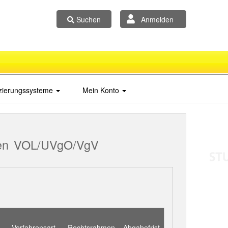
Suchen
Anmelden
izierungssysteme
Mein Konto
en
VOL/UVgO/VgV
Verfahrensart
Rechtsrahmen
Abgabefrist