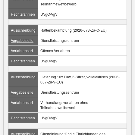
Teilnahmewettbewerb
Rechtsrahmen
UVgO/VgV
Ausschreibung
Rattenbekämpfung (2026-073-Za-O-EU)
Vergabestelle
Dienstleistungszentrum
Verfahrensart
Offenes Verfahren
Rechtsrahmen
UVgO/VgV
Ausschreibung
Lieferung 10x Pkw, 5-Sitzer, vollelektrisch (2026-
067-Za-V-EU)
Vergabestelle
Dienstleistungszentrum
Verfahrensart
Verhandlungsverfahren ohne
Teilnahmewettbewerb
Rechtsrahmen
UVgO/VgV
Ausschreibung
Glasreinigung für die Einrichtungen des