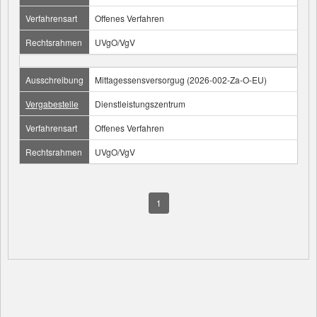
Verfahrensart
Offenes Verfahren
Rechtsrahmen
UVgO/VgV
Ausschreibung
Mittagessensversorgug (2026-002-Za-O-EU)
Vergabestelle
Dienstleistungszentrum
Verfahrensart
Offenes Verfahren
Rechtsrahmen
UVgO/VgV
1