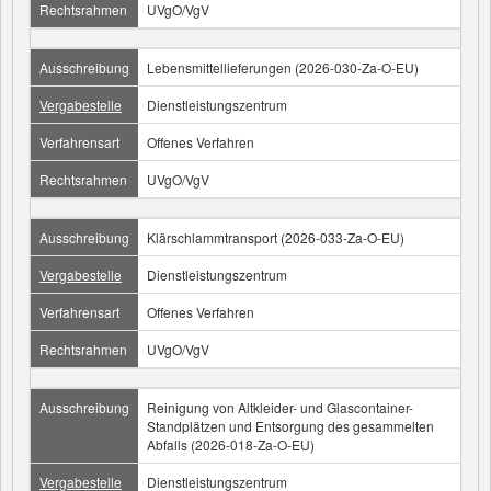
Rechtsrahmen
UVgO/VgV
Ausschreibung
Lebensmittellieferungen (2026-030-Za-O-EU)
Vergabestelle
Dienstleistungszentrum
Verfahrensart
Offenes Verfahren
Rechtsrahmen
UVgO/VgV
Ausschreibung
Klärschlammtransport (2026-033-Za-O-EU)
Vergabestelle
Dienstleistungszentrum
Verfahrensart
Offenes Verfahren
Rechtsrahmen
UVgO/VgV
Ausschreibung
Reinigung von Altkleider- und Glascontainer-
Standplätzen und Entsorgung des gesammelten
Abfalls (2026-018-Za-O-EU)
Vergabestelle
Dienstleistungszentrum