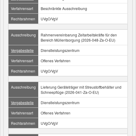
Verfahrensart
Beschränkte Ausschreibung
Rechtsrahmen
UVgO/VgV
Ausschreibung
Rahmenvereinbarung Zeitarbeitskräfte für den
Bereich Müllentsorgung (2026-048-Za-O-EU)
Vergabestelle
Dienstleistungszentrum
Verfahrensart
Offenes Verfahren
Rechtsrahmen
UVgO/VgV
Ausschreibung
Lieferung Geräteträger mit Streustoffbehälter und
Schneepflüge (2026-041-Za-O-EU)
Vergabestelle
Dienstleistungszentrum
Verfahrensart
Offenes Verfahren
Rechtsrahmen
UVgO/VgV