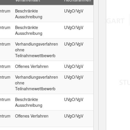
entrum
Beschränkte
UVgO/VgV
Ausschreibung
entrum
Beschränkte
UVgO/VgV
Ausschreibung
entrum
Verhandlungsverfahren
UVgO/VgV
ohne
Teilnahmewettbewerb
entrum
Offenes Verfahren
UVgO/VgV
entrum
Verhandlungsverfahren
UVgO/VgV
ohne
Teilnahmewettbewerb
entrum
Beschränkte
UVgO/VgV
Ausschreibung
entrum
Offenes Verfahren
UVgO/VgV