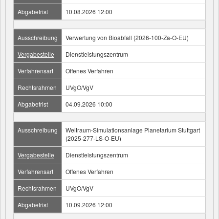
Abgabefrist
10.08.2026 12:00
Ausschreibung
Verwertung von Bioabfall (2026-100-Za-O-EU)
Vergabestelle
Dienstleistungszentrum
Verfahrensart
Offenes Verfahren
Rechtsrahmen
UVgO/VgV
Abgabefrist
04.09.2026 10:00
Ausschreibung
Weltraum-Simulationsanlage Planetarium Stuttgart
(2025-277-LS-O-EU)
Vergabestelle
Dienstleistungszentrum
Verfahrensart
Offenes Verfahren
Rechtsrahmen
UVgO/VgV
Abgabefrist
10.09.2026 12:00