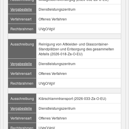
Vergabestelle
Dienstleistungszentrum
Verfahrensart
Offenes Verfahren
Rechtsrahmen
UVgO/VgV
Ausschreibung
Reinigung von Altkleider- und Glascontainer-
Standplätzen und Entsorgung des gesammelten
Abfalls (2026-018-Za-O-EU)
Vergabestelle
Dienstleistungszentrum
Verfahrensart
Offenes Verfahren
Rechtsrahmen
UVgO/VgV
Ausschreibung
Klärschlammtransport (2026-033-Za-O-EU)
Vergabestelle
Dienstleistungszentrum
Verfahrensart
Offenes Verfahren
Rechtsrahmen
UVgO/VgV