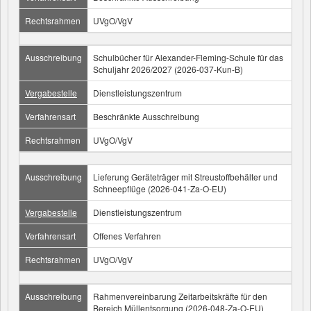
Rechtsrahmen
UVgO/VgV
Ausschreibung
Schulbücher für Alexander-Fleming-Schule für das
Schuljahr 2026/2027 (2026-037-Kun-B)
Vergabestelle
Dienstleistungszentrum
Verfahrensart
Beschränkte Ausschreibung
Rechtsrahmen
UVgO/VgV
Ausschreibung
Lieferung Geräteträger mit Streustoffbehälter und
Schneepflüge (2026-041-Za-O-EU)
Vergabestelle
Dienstleistungszentrum
Verfahrensart
Offenes Verfahren
Rechtsrahmen
UVgO/VgV
Ausschreibung
Rahmenvereinbarung Zeitarbeitskräfte für den
Bereich Müllentsorgung (2026-048-Za-O-EU)