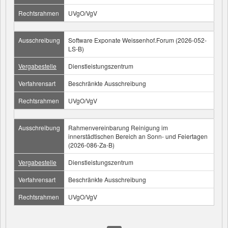
Rechtsrahmen
UVgO/VgV
Ausschreibung
Software Exponate Weissenhof.Forum (2026-052-
LS-B)
Vergabestelle
Dienstleistungszentrum
Verfahrensart
Beschränkte Ausschreibung
Rechtsrahmen
UVgO/VgV
Ausschreibung
Rahmenvereinbarung Reinigung im
innerstädtischen Bereich an Sonn- und Feiertagen
(2026-086-Za-B)
Vergabestelle
Dienstleistungszentrum
Verfahrensart
Beschränkte Ausschreibung
Rechtsrahmen
UVgO/VgV