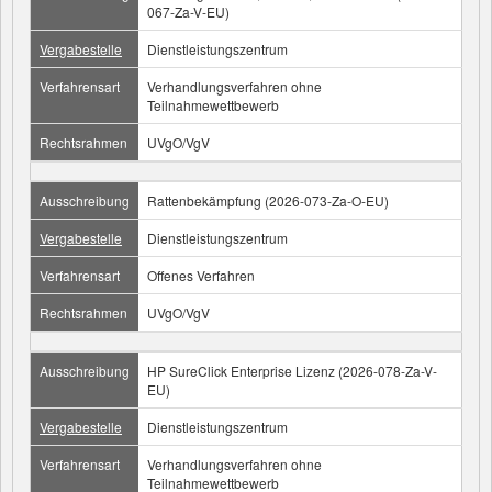
067-Za-V-EU)
Vergabestelle
Dienstleistungszentrum
Verfahrensart
Verhandlungsverfahren ohne
Teilnahmewettbewerb
Rechtsrahmen
UVgO/VgV
Ausschreibung
Rattenbekämpfung (2026-073-Za-O-EU)
Vergabestelle
Dienstleistungszentrum
Verfahrensart
Offenes Verfahren
Rechtsrahmen
UVgO/VgV
Ausschreibung
HP SureClick Enterprise Lizenz (2026-078-Za-V-
EU)
Vergabestelle
Dienstleistungszentrum
Verfahrensart
Verhandlungsverfahren ohne
Teilnahmewettbewerb