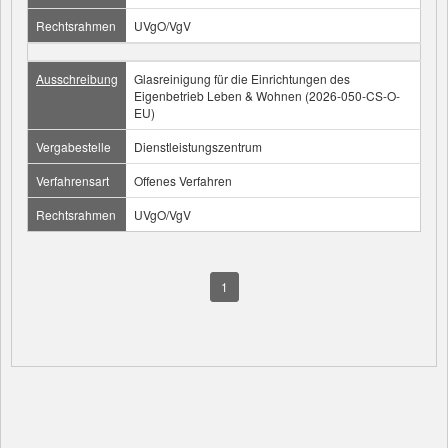
Rechtsrahmen
UVgO/VgV
Ausschreibung
Glasreinigung für die Einrichtungen des
Eigenbetrieb Leben & Wohnen (2026-050-CS-O-
EU)
Vergabestelle
Dienstleistungszentrum
Verfahrensart
Offenes Verfahren
Rechtsrahmen
UVgO/VgV
1