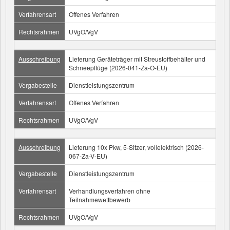
Verfahrensart
Offenes Verfahren
Rechtsrahmen
UVgO/VgV
Ausschreibung
Lieferung Geräteträger mit Streustoffbehälter und
Schneepflüge (2026-041-Za-O-EU)
Vergabestelle
Dienstleistungszentrum
Verfahrensart
Offenes Verfahren
Rechtsrahmen
UVgO/VgV
Ausschreibung
Lieferung 10x Pkw, 5-Sitzer, vollelektrisch (2026-
067-Za-V-EU)
Vergabestelle
Dienstleistungszentrum
Verfahrensart
Verhandlungsverfahren ohne
Teilnahmewettbewerb
Rechtsrahmen
UVgO/VgV