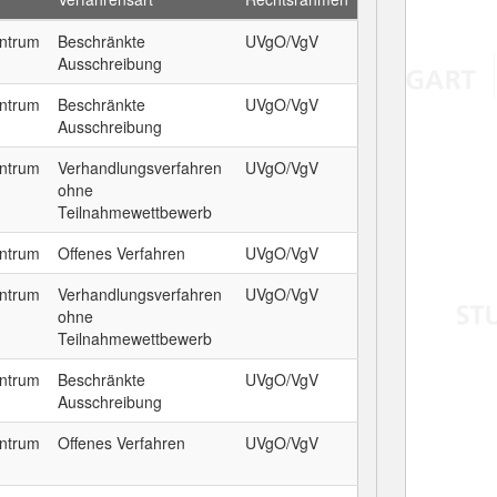
entrum
Beschränkte
UVgO/VgV
Ausschreibung
entrum
Beschränkte
UVgO/VgV
Ausschreibung
entrum
Verhandlungsverfahren
UVgO/VgV
ohne
Teilnahmewettbewerb
entrum
Offenes Verfahren
UVgO/VgV
entrum
Verhandlungsverfahren
UVgO/VgV
ohne
Teilnahmewettbewerb
entrum
Beschränkte
UVgO/VgV
Ausschreibung
entrum
Offenes Verfahren
UVgO/VgV