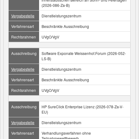
(2026-086-Za-B)
Vergabestelle
Dienstleistungszentrum
Verfahrensart
Beschränkte Ausschreibung
Rechtsrahmen
UVgO/VgV
Ausschreibung
Software Exponate Weissenhof.Forum (2026-052-
LS-B)
Vergabestelle
Dienstleistungszentrum
Verfahrensart
Beschränkte Ausschreibung
Rechtsrahmen
UVgO/VgV
Ausschreibung
HP SureClick Enterprise Lizenz (2026-078-Za-V-
EU)
Vergabestelle
Dienstleistungszentrum
Verfahrensart
Verhandlungsverfahren ohne
Teilnahmewettbewerb