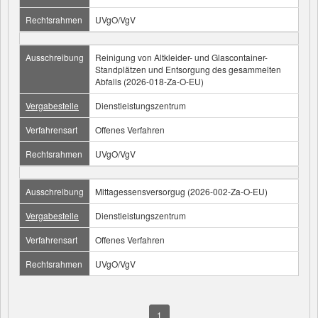
Rechtsrahmen
UVgO/VgV
Ausschreibung
Reinigung von Altkleider- und Glascontainer-
Standplätzen und Entsorgung des gesammelten
Abfalls (2026-018-Za-O-EU)
Vergabestelle
Dienstleistungszentrum
Verfahrensart
Offenes Verfahren
Rechtsrahmen
UVgO/VgV
Ausschreibung
Mittagessensversorgug (2026-002-Za-O-EU)
Vergabestelle
Dienstleistungszentrum
Verfahrensart
Offenes Verfahren
Rechtsrahmen
UVgO/VgV
1