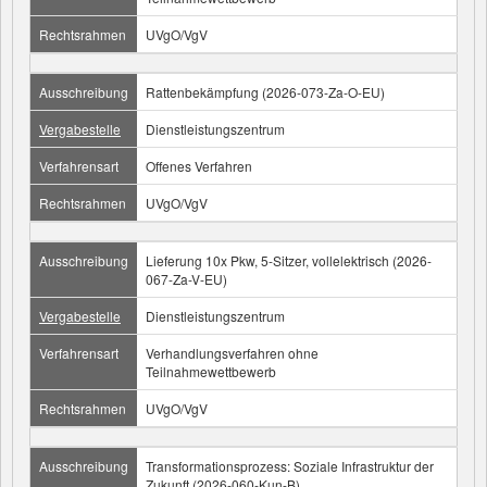
Rechtsrahmen
UVgO/VgV
Ausschreibung
Rattenbekämpfung (2026-073-Za-O-EU)
Vergabestelle
Dienstleistungszentrum
Verfahrensart
Offenes Verfahren
Rechtsrahmen
UVgO/VgV
Ausschreibung
Lieferung 10x Pkw, 5-Sitzer, vollelektrisch (2026-
067-Za-V-EU)
Vergabestelle
Dienstleistungszentrum
Verfahrensart
Verhandlungsverfahren ohne
Teilnahmewettbewerb
Rechtsrahmen
UVgO/VgV
Ausschreibung
Transformationsprozess: Soziale Infrastruktur der
Zukunft (2026-060-Kun-B)