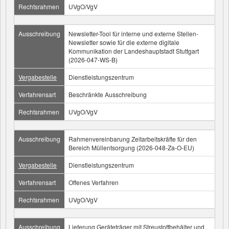
Rechtsrahmen
UVgO/VgV
Ausschreibung
Newsletter-Tool für interne und externe Stellen-
Newsletter sowie für die externe digitale
Kommunikation der Landeshauptstadt Stuttgart
(2026-047-WS-B)
Vergabestelle
Dienstleistungszentrum
Verfahrensart
Beschränkte Ausschreibung
Rechtsrahmen
UVgO/VgV
Ausschreibung
Rahmenvereinbarung Zeitarbeitskräfte für den
Bereich Müllentsorgung (2026-048-Za-O-EU)
Vergabestelle
Dienstleistungszentrum
Verfahrensart
Offenes Verfahren
Rechtsrahmen
UVgO/VgV
Ausschreibung
Lieferung Geräteträger mit Streustoffbehälter und