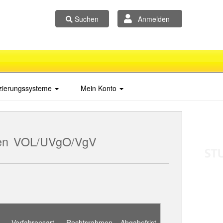
Suchen
Anmelden
izierungssysteme
Mein Konto
en
VOL/UVgO/VgV
Verfahrensart
Rechtsrahmen
Abgabefrist