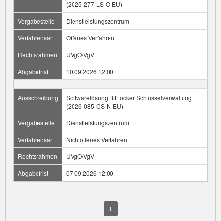
(2025-277-LS-O-EU)
Vergabestelle
Dienstleistungszentrum
Verfahrensart
Offenes Verfahren
Rechtsrahmen
UVgO/VgV
Abgabefrist
10.09.2026 12:00
Ausschreibung
Softwarelösung BitLocker Schlüsselverwaltung
(2026-085-CS-N-EU)
Vergabestelle
Dienstleistungszentrum
Verfahrensart
Nichtoffenes Verfahren
Rechtsrahmen
UVgO/VgV
Abgabefrist
07.09.2026 12:00
1