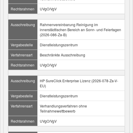
Rechtsrahmen
UVgO/VgV
Ausschreibung
Rahmenvereinbarung Reinigung im
innerstädtischen Bereich an Sonn- und Feiertagen
(2026-086-Za-B)
Vergabestelle
Dienstleistungszentrum
Verfahrensart
Beschränkte Ausschreibung
Rechtsrahmen
UVgO/VgV
Ausschreibung
HP SureClick Enterprise Lizenz (2026-078-Za-V-
EU)
Vergabestelle
Dienstleistungszentrum
Verfahrensart
Verhandlungsverfahren ohne
Teilnahmewettbewerb
Rechtsrahmen
UVgO/VgV