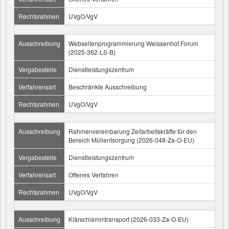
Rechtsrahmen
UVgO/VgV
Ausschreibung
Webseitenprogrammierung Weissenhof.Forum
(2025-362-LS-B)
Vergabestelle
Dienstleistungszentrum
Verfahrensart
Beschränkte Ausschreibung
Rechtsrahmen
UVgO/VgV
Ausschreibung
Rahmenvereinbarung Zeitarbeitskräfte für den
Bereich Müllentsorgung (2026-048-Za-O-EU)
Vergabestelle
Dienstleistungszentrum
Verfahrensart
Offenes Verfahren
Rechtsrahmen
UVgO/VgV
Ausschreibung
Klärschlammtransport (2026-033-Za-O-EU)