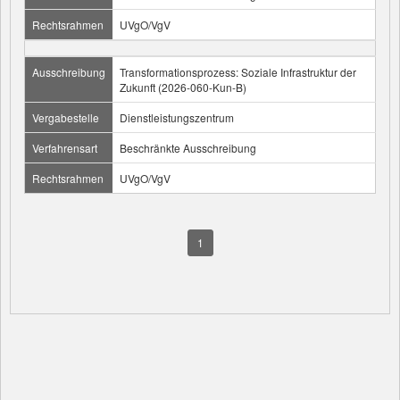
Rechtsrahmen
UVgO/VgV
Ausschreibung
Transformationsprozess: Soziale Infrastruktur der
Zukunft (2026-060-Kun-B)
Vergabestelle
Dienstleistungszentrum
Verfahrensart
Beschränkte Ausschreibung
Rechtsrahmen
UVgO/VgV
1