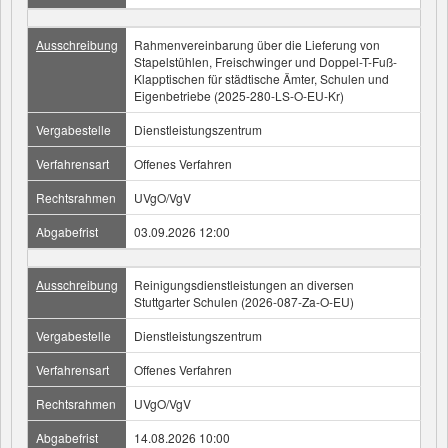
Ausschreibung
Rahmenvereinbarung über die Lieferung von
Stapelstühlen, Freischwinger und Doppel-T-Fuß-
Klapptischen für städtische Ämter, Schulen und
Eigenbetriebe (2025-280-LS-O-EU-Kr)
Vergabestelle
Dienstleistungszentrum
Verfahrensart
Offenes Verfahren
Rechtsrahmen
UVgO/VgV
Abgabefrist
03.09.2026 12:00
Ausschreibung
Reinigungsdienstleistungen an diversen
Stuttgarter Schulen (2026-087-Za-O-EU)
Vergabestelle
Dienstleistungszentrum
Verfahrensart
Offenes Verfahren
Rechtsrahmen
UVgO/VgV
Abgabefrist
14.08.2026 10:00